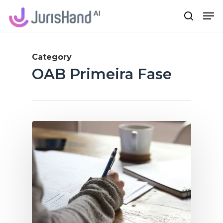
Skip
Me
search
to
main
content
Category
OAB Primeira Fase