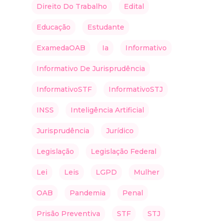
Direito Do Trabalho
Edital
Educação
Estudante
ExamedaOAB
Ia
Informativo
Informativo De Jurisprudência
InformativoSTF
InformativoSTJ
INSS
Inteligência Artificial
Jurisprudência
Jurídico
Legislação
Legislação Federal
Lei
Leis
LGPD
Mulher
OAB
Pandemia
Penal
Prisão Preventiva
STF
STJ