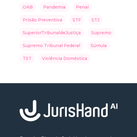
OAB
Pandemia
Penal
Prisão Preventiva
STF
STJ
SuperiorTribunaldeJustiça
Supremo
Supremo Tribunal Federal
Súmula
TST
Violência Doméstica