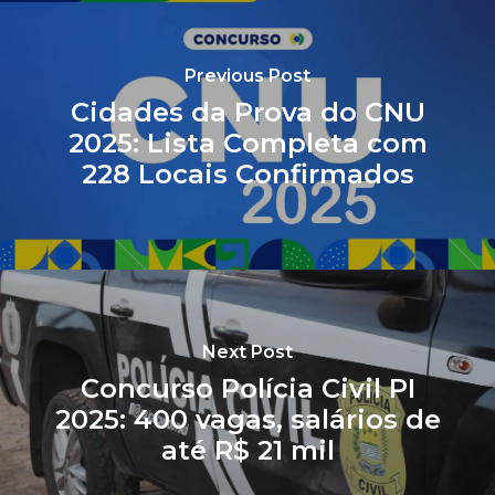
Previous Post
Cidades da Prova do CNU
2025: Lista Completa com
228 Locais Confirmados
Next Post
Concurso Polícia Civil PI
2025: 400 vagas, salários de
até R$ 21 mil