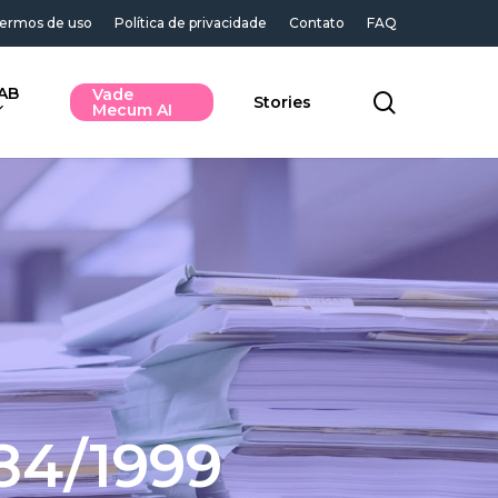
ermos de uso
Política de privacidade
Contato
FAQ
AB
Vade
search
Stories
Mecum AI
784/1999